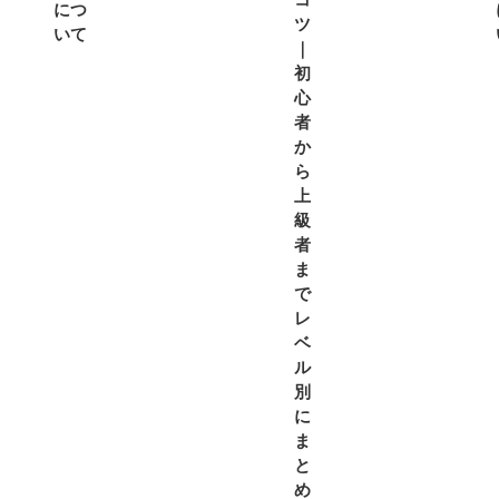
コ
につ
ツ
いて
｜
初
心
者
か
ら
上
級
者
ま
で
レ
ベ
ル
別
に
ま
と
め