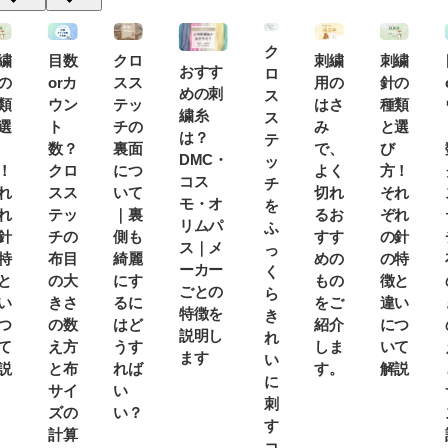
ク
繍
目数
クロ
刺繍
刺繍
おすす
ロ
の
orカ
スス
用の
針の
めの刺
ス
類
ウン
テッ
はさ
種類
繍糸
ス
選
ト
チの
み
と選
は？
テ
数？
裏面
で、
び
DMC・
ッ
！
クロ
につ
よく
方！
コス
チ
れ
スス
いて
切れ
それ
モ・オ
を
れ
テッ
｜裏
るお
ぞれ
リムパ
ふ
針
チの
側も
すす
の針
ス｜メ
っ
特
布目
綺麗
めの
の特
ーカー
く
と
の大
にす
もの
徴と
ごとの
ら
い
きさ
るに
をご
違い
特徴を
き
つ
の数
はど
紹介
につ
説明し
れ
て
え方
うす
しま
いて
ます
い
説
と布
れば
す。
解説
に
サイ
い
刺
ズの
い？
す
計算